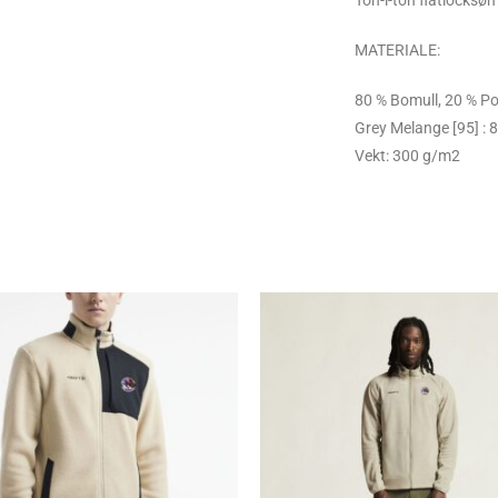
Ton-i-ton flatlocksø
MATERIALE:
80 % Bomull, 20 % Pol
Grey Melange [95] : 
Vekt: 300 g/m2