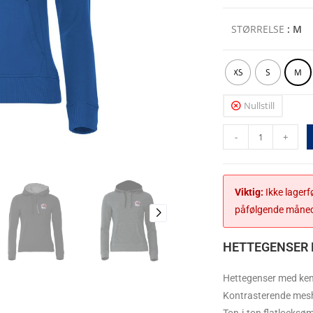
STØRRELSE
: M
XS
S
M
Nullstill
-
+
Viktig:
Ikke lagerf
påfølgende måne
HETTEGENSER 
Hettegenser med ken
Kontrasterende mesh 