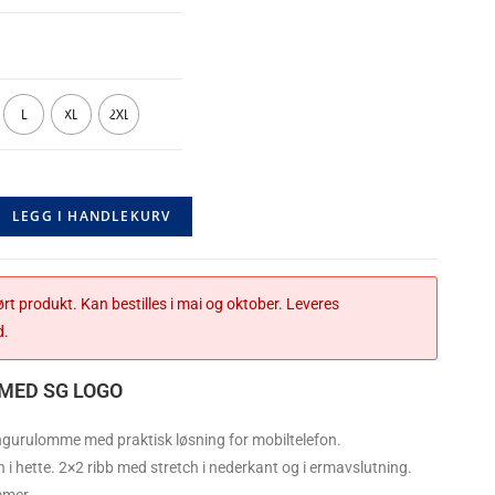
L
XL
2XL
LEGG I HANDLEKURV
ørt produkt. Kan bestilles i mai og oktober. Leveres
d.
MED SG LOGO
gurulomme med praktisk løsning for mobiltelefon.
i hette. 2×2 ribb med stretch i nederkant og i ermavslutning.