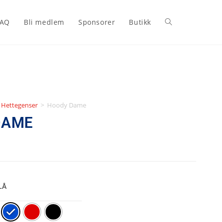
FAQ
Bli medlem
Sponsorer
Butikk
Hettegenser
>
Hoody Dame
DAME
LÅ