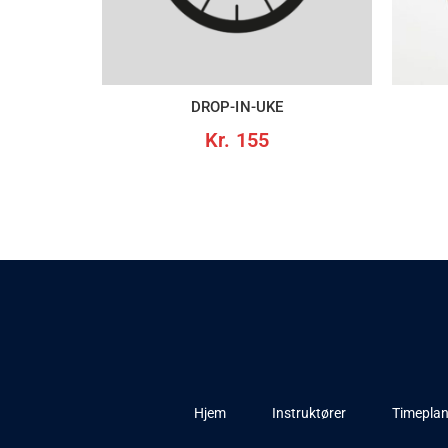
DROP-IN-UKE
Kr.
155
Hjem
Instruktører
Timepla