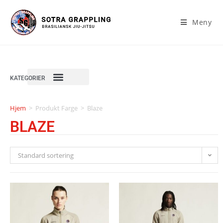
Meny
KATEGORIER
Hjem
>
Produkt Farge
>
Blaze
BLAZE
Standard sortering