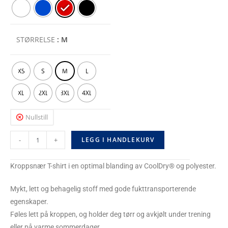
STØRRELSE
: M
XS
S
M
L
XL
2XL
3XL
4XL
Nullstill
-
+
LEGG I HANDLEKURV
Kroppsnær T-shirt i en optimal blanding av CoolDry® og polyester.
Mykt, lett og behagelig stoff med gode fukttransporterende
egenskaper.
Føles lett på kroppen, og holder deg tørr og avkjølt under trening
eller på varme sommerdager.